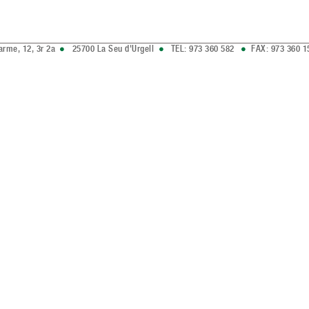
arme, 12, 3r 2a
25700 La Seu d'Urgell
TEL: 973 360 582
FAX: 973 360 1