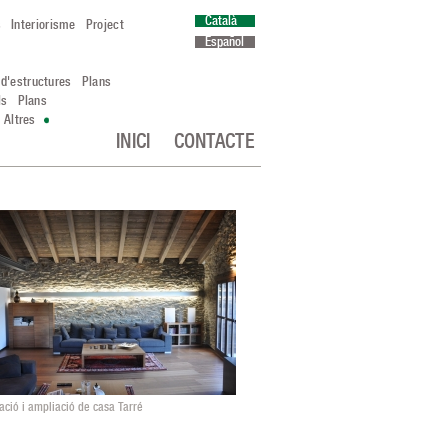
Català
s
Interiorisme
Project
Español
 d'estructures
Plans
ls
Plans
Altres
INICI
CONTACTE
ació i ampliació de casa Tarré