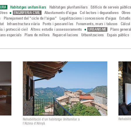
TURA
Habitatges unifamiliars
Habitatges plurifamiliars
Edificis de serveis públic
ltres
ENGINYERIA CIVIL
Abastaments d'aigua
Col·lectors i depuradores
Obres
s
Planejament del "cicle de l'aigua"
Legalitzacions i concessions d'aigua
Estudis
tat
Infraestructura viària
Ponts i passarel·les
Fonaments, murs i talusos
Càlcul
a i protecció civil
Altres: estudis i assessoraments
URBANISME
Plans genera
lans especials
Plans de millora
Reparcel·lacions
Urbanitzacions
Espais públics
Rehabilit
Rehabilitació d'un habitatge Unifamilar a
l'Alzina d'Alinyà