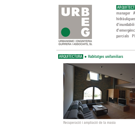
ARQUITEC
manager
A
hidràulique
d'inundabili
d'emergènci
parcials
P
ARQUITECTURA
Habitatges unifamiliars
Recuperació i ampliació de la masia